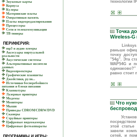
технологии I
Звуковые карты
Корпуса
Кулеры
Материнские платы
Оперативная память
Платы видеоредактирования
Процессоры
Сети и телекоммуникации
Точка до
ТВ тюнеры
Wireless-G
ПЕРИФЕРИЯ:
Linksys реш
mp3 и аудио плееры
раньше офиц
Аксесуары виртуальной
точку досту
реальности
"54g". Эта с
Акустические системы
WAP54G и по
Альтернативные носители
данных
одинаково?" 
Видеопроекторы
равно стоит 
Графические планшеты
Джойстики, рули...
Источники бесперебойного
питания и блоки питания
Клавиатуры
Лазерные принтеры
Модемы
Что нужн
Мониторы
Мыши
беспровод
Приводы CDROM/CDRW/DVD
Сканеры
Установка б
Струйные принтеры
посредством
Цифровые видеокамеры
этой статье
Цифровые фотоаппараты
завели комп
сетей, и по
ПРОГРАММЫ И ИГРЫ: