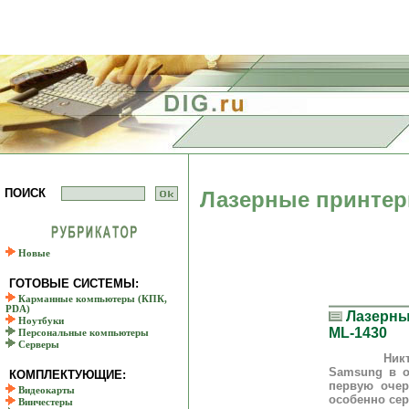
ПОИСК
Лазерные принте
Новые
ГОТОВЫЕ СИСТЕМЫ:
Карманные компьютеры (КПК,
PDA)
Лазерны
Ноутбуки
ML-1430
Персональные компьютеры
Серверы
Никто, пож
Samsung в о
КОМПЛЕКТУЮЩИЕ:
первую очер
Видеокарты
особенно се
Винчестеры