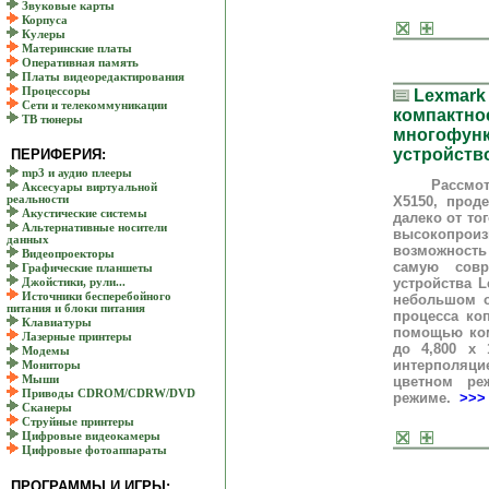
Звуковые карты
Корпуса
Кулеры
Материнские платы
Оперативная память
Платы видеоредактирования
Процессоры
Lexmark 
Сети и телекоммуникации
компактно
ТВ тюнеры
многофун
устройств
ПЕРИФЕРИЯ:
mp3 и аудио плееры
Рассмотрен
Аксесуары виртуальной
X5150, прод
реальности
Акустические системы
далеко от то
Альтернативные носители
высокопро
данных
возможность
Видеопроекторы
самую совр
Графические планшеты
устройства L
Джойстики, рули...
Источники бесперебойного
небольшом о
питания и блоки питания
процесса ко
Клавиатуры
помощью ком
Лазерные принтеры
до 4,800 x 
Модемы
интерполяци
Мониторы
цветном ре
Мыши
Приводы CDROM/CDRW/DVD
режиме.
>>>
Сканеры
Струйные принтеры
Цифровые видеокамеры
Цифровые фотоаппараты
ПРОГРАММЫ И ИГРЫ: