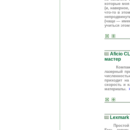
которые моя
(и, наверное
что-то в это
непродвинут
(чаще — име
учиться этом
Aficio C
мастер
Компания R
лазерный пр
численность
приходит на
скорость и к
материалы.
Lexmark 
Простой при
Ему теперь