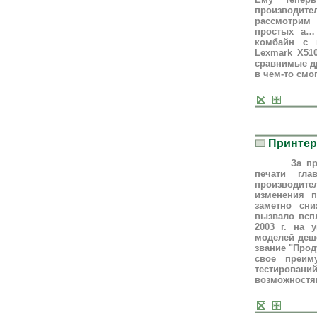
производител
рассмотрим
простых а…
комбайн с 
Lexmark X51
сравнимые др
в чем-то смо
Принте
За прошедш
печати гла
производит
изменения 
заметно сни
вызвало вспл
2003 г. на 
моделей деш
звание "Прод
свое преим
тестирова
возможностя