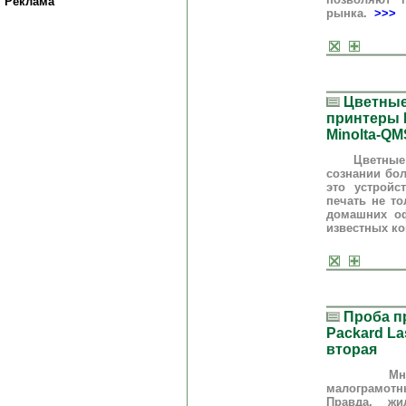
Реклама
рынка.
>>>
Цветные
принтеры 
Minolta-QM
Цветные лаз
сознании бол
это устройс
печать не то
домашних о
известных ко
Проба пр
Packard La
вторая
Мне часто
малограмот
Правда, ж