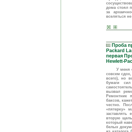
сосуществов
дома стоял п
за архаичн
вселяться не
Проба пр
Packard La
первая Пр
Hewlett-Pa
У меня сдох
совсем сдох,
всего), но 
бумаги сил
самостоятель
вызвал ремо
Ремонтник п
баксов, каже
честно. Пос
«пятерку» м
заставлять 
вторую щель
который наве
белых докуме
из каталога