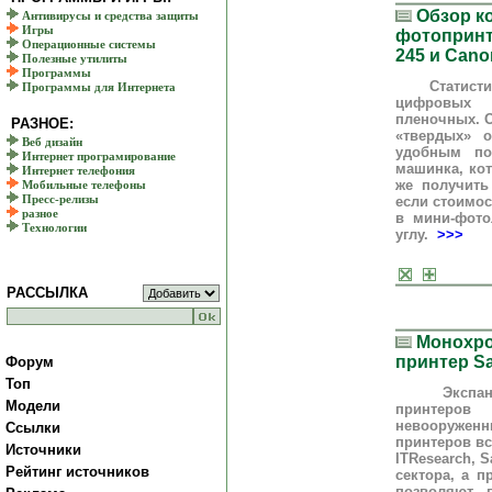
Обзор к
Антивирусы и средства защиты
Игры
фотопринт
Операционные системы
245 и Cano
Полезные утилиты
Программы
Статистика 
Программы для Интернета
цифровых 
пленочных. О
РАЗНОЕ:
«твердых» 
Веб дизайн
удобным по
Интернет програмирование
машинка, ко
Интернет телефония
же получить
Мобильные телефоны
если стоимос
Пресс-релизы
разное
в мини-фото
Технологии
углу.
>>>
РАССЫЛКА
Монохр
принтер S
Форум
Топ
Экспансия 
Модели
принтеров
невооружен
Ссылки
принтеров вс
Источники
ITResearch, 
Рейтинг источников
сектора, а 
позволяют 