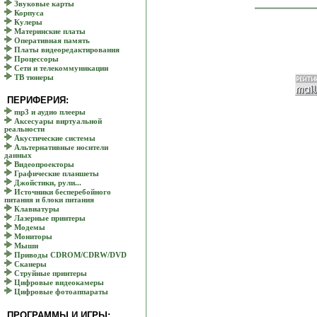
Звуковые карты
Корпуса
Кулеры
Материнские платы
Оперативная память
Платы видеоредактирования
Процессоры
Сети и телекоммуникации
ТВ тюнеры
ПЕРИФЕРИЯ:
mp3 и аудио плееры
Аксесуары виртуальной
реальности
Акустические системы
Альтернативные носители
данных
Видеопроекторы
Графические планшеты
Джойстики, рули...
Источники бесперебойного
питания и блоки питания
Клавиатуры
Лазерные принтеры
Модемы
Мониторы
Мыши
Приводы CDROM/CDRW/DVD
Сканеры
Струйные принтеры
Цифровые видеокамеры
Цифровые фотоаппараты
ПРОГРАММЫ И ИГРЫ: