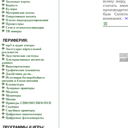
всему миру, 
Звуковые карты
считать име
Корпуса
Кулеры
производите
Материнские платы
базе Centr
Оперативная память
внимания.
>
Платы видеоредактирования
Процессоры
Сети и телекоммуникации
ТВ тюнеры
ПЕРИФЕРИЯ:
mp3 и аудио плееры
Аксесуары виртуальной
реальности
Акустические системы
Альтернативные носители
данных
Видеопроекторы
Графические планшеты
Джойстики, рули...
Источники бесперебойного
питания и блоки питания
Клавиатуры
Лазерные принтеры
Модемы
Мониторы
Мыши
Приводы CDROM/CDRW/DVD
Сканеры
Струйные принтеры
Цифровые видеокамеры
Цифровые фотоаппараты
ПРОГРАММЫ И ИГРЫ: