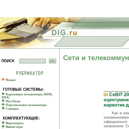
Сети и телекомму
ПОИСК
Новые
ГОТОВЫЕ СИСТЕМЫ:
CeBIT 20
Карманные компьютеры (КПК,
PDA)
оцентрини
Ноутбуки
наркотик д
Персональные компьютеры
Серверы
Как и ожида
ознаменова
КОМПЛЕКТУЮЩИЕ:
официально
Видеокарты
названием C
Винчестеры